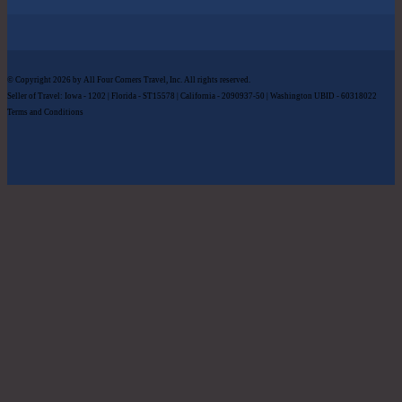
© Copyright 2026 by All Four Corners Travel, Inc. All rights reserved.
Seller of Travel: Iowa - 1202 | Florida - ST15578 | California - 2090937-50 | Washington UBID - 60318022
Terms and Conditions