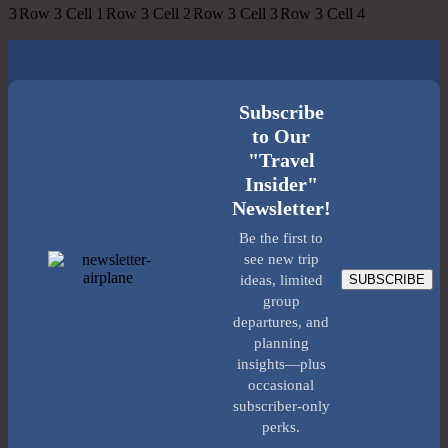
3
Row 3 Cell 1
Row 3 Cell 2
Row 3 Cell 3
Row 3 Cell 4
Subscribe
to Our
"Travel
Insider"
Newsletter!
Be the first to
see new trip
SUBSCRIBE
ideas, limited
group
departures, and
planning
insights—plus
occasional
subscriber-only
perks.