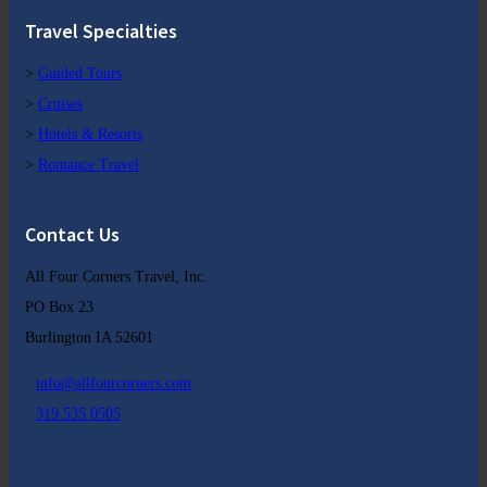
Travel Specialties
>
Guided Tours
>
Cruises
>
Hotels & Resorts
>
Romance Travel
Contact Us
All Four Corners Travel, Inc.
PO Box 23
Burlington IA 52601
info@allfourcorners.com
319 535 0505