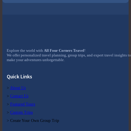
Explore the world with
All Four Corners Travel
!
We offer personalized travel planning, group trips, and expert travel insights to
make your adventures unforgettable.
Quick Links
>
About Us
>
Contact Us
>
Featured Tours
>
Custom Trips
> Create Your Own Group Trip