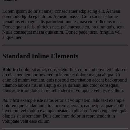
Lorem ipsum dolor sit amet, consectetuer adipiscing elit. Aenean
commodo ligula eget dolor. Aenean massa. Cum sociis natoque
penatibus et magnis dis parturient montes, nascetur ridiculus mus.
Donec quam felis, ultricies nec, pellentesque eu, pretium quis, sem.
Nulla consequat massa quis enim. Donec pede justo, fringilla vel,
aliquet nec
Standard Inline Elements
Bold text
dolor sit amet, consectetur
link color
and hovered link sed
do eiusmod tempor hovered ut labore et dolore magna aliqua. Ut
enim ad minim veniam, quis nostrud exercitation
accent background
ullamco laboris nisi ut aliquip ex ea dafault link color consequat.
Duis aute irure dolor in reprehenderit in voluptate velit esse cillum.
Italic text
example iste natus error sit voluptatem italic text example
doloremque laudantium, totam rem aperiam, eaque ipsa quae ab illo
inventore vei
tooltip example
beatae explicabo. Nemo enptatem quia
oluptas sit aspernatur. Duis aute irure dolor in reprehenderit in
voluptate velit esse cillum.